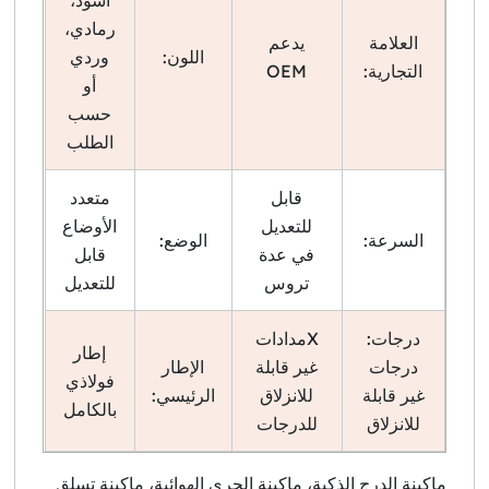
أسود،
رمادي،
العلامة
يدعم
اللون:
وردي
التجارية:
OEM
أو
حسب
الطلب
قابل
متعدد
للتعديل
الأوضاع
السرعة:
الوضع:
في عدة
قابل
تروس
للتعديل
درجات:
Xمدادات
إطار
درجات
غير قابلة
الإطار
فولاذي
غير قابلة
للانزلاق
الرئيسي:
بالكامل
للانزلاق
للدرجات
ماكينة الدرج الذكية، ماكينة الجري الهوائية، ماكينة تسلق