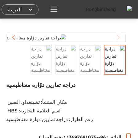
العربية
العربية
English
España
دراجة تمارين دوّارة مغناطيسية
رقم الطراز: دراجة تمارين دوارة مغناطيسية
الهاتف: 86--13687681075 (وقت العمل)