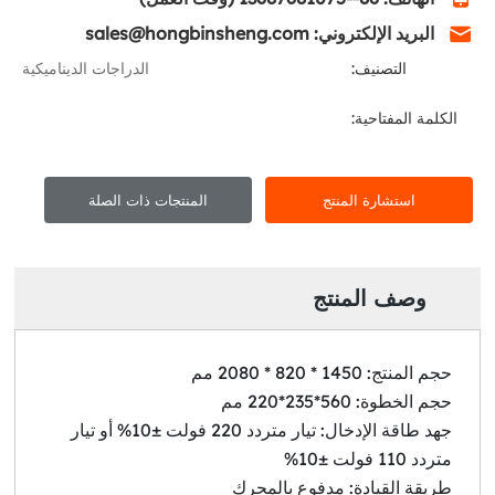
البريد الإلكتروني: sales@hongbinsheng.com
التصنيف:
الدراجات الديناميكية
الكلمة المفتاحية:
استشارة المنتج
المنتجات ذات الصلة
وصف المنتج
حجم المنتج: 1450 * 820 * 2080 مم
حجم الخطوة: 560*235*220 مم
جهد طاقة الإدخال: تيار متردد 220 فولت ±10% أو تيار
متردد 110 فولت ±10%
طريقة القيادة: مدفوع بالمحرك