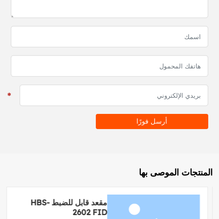
أرسل فورًا
المنتجات الموصى بها
مقعد قابل للضبط HBS-
2602 FID