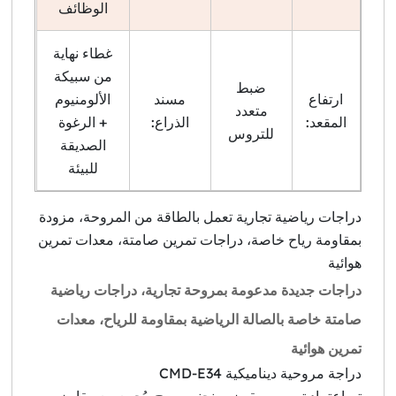
الوظائف
غطاء نهاية
من سبيكة
ضبط
ارتفاع
مسند
الألومنيوم
متعدد
المقعد:
الذراع:
+ الرغوة
للتروس
الصديقة
للبيئة
دراجات رياضية تجارية تعمل بالطاقة من المروحة، مزودة
بمقاومة رياح خاصة، دراجات تمرين صامتة، معدات تمرين
هوائية
دراجات جديدة مدعومة بمروحة تجارية، دراجات رياضية
صامتة خاصة بالصالة الرياضية بمقاومة للرياح، معدات
تمرين هوائية
دراجة مروحية ديناميكية CMD-E34
تم اعتماد تصميم مقبض منحني مريح، يُجمع مع مقابض