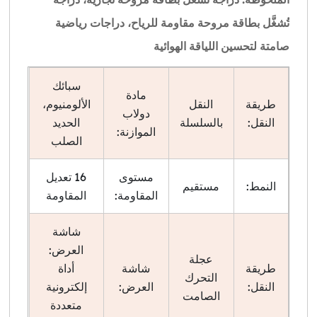
تُشغَّل بطاقة مروحة مقاومة للرياح، دراجات رياضية
صامتة لتحسين اللياقة الهوائية
سبائك
مادة
طريقة
النقل
الألومنيوم،
دولاب
النقل:
بالسلسلة
الحديد
الموازنة:
الصلب
مستوى
16 تعديل
النمط:
مستقيم
المقاومة:
المقاومة
شاشة
العرض:
عجلة
طريقة
شاشة
أداة
التحرك
النقل:
العرض:
إلكترونية
الصامت
متعددة