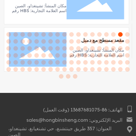
مكان المنشأ: تشينغداو، الصين
اسم العلامة التجارية: HBS رقم
الموديل: HBS-2602 FID
مقعد قابل للتعديل
مقعد مسطح مع دمبل
مكان المنشأ: تشينغداو، الصين
اسم العلامة التجارية: HBS رقم
الموديل: HBS-2601 مقعد
أوزان مسطح
الهاتف: 86-13687681075 (وقت العمل)
البريد الإلكتروني: sales@hongbinsheng.com
العنوان: 357 طريق جينتشنغ، حي تشنغيانغ، تشينغداو،
الصين