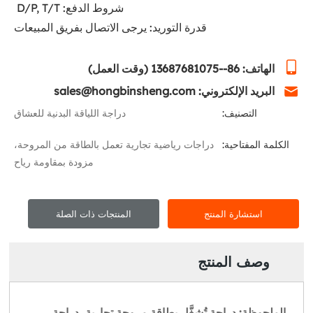
قدرة التوريد: يرجى الاتصال بفريق المبيعات
الهاتف: 86--13687681075 (وقت العمل)
البريد الإلكتروني: sales@hongbinsheng.com
التصنيف:
دراجة اللياقة البدنية للعشاق
الكلمة المفتاحية:
دراجات رياضية تجارية تعمل بالطاقة من المروحة،
مزودة بمقاومة رياح
استشارة المنتج
المنتجات ذات الصلة
وصف المنتج
الملحوظة: دراجة تُشغَّل بطاقة مروحة تجارية، دراجة