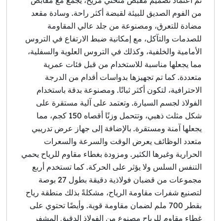
من الفوم الصديق للبيئة لقبضة أكثر راحة. وسادة مقعد
مضادة للتعرق، ومصنوعة من جلد عالي المقاومة
للصدمات والتآكل، مع إمكانية ضبط الارتفاع في التروس
الأمامية والخلفية، وكذلك في التروس العلوية والسفلية،
مما يجعلها مناسبة للاستخدام من قبل فئات عمرية
متعددة. كما تم تجهيزها بدواسات أقدام من الدرجة
الاحترافية، لتكون أكثر ثباتًا. ومصنوعة بدقة باستخدام
الفولاذ لجسم السيارة. وتعتمد على آلية مستقرة على
شكل مثلث ذهبي، وتتحمل وزنًا أقصاه 150 كجم، مما
يجعلها آمنة ومستقرة. بالإضافة إلى جهاز عرض تدريبي
متعدد الوظائف يعرض الوقت والسرعة والسعرات
الحرارية وغيرها الكثير. ومزودة بغطاء مقاوم للرياح يحمي
التنفس السلس ولا يؤثر على الحركة. كما تستخدم أربع
مجموعات من قضبان فولاذية دقيقة بطول 27 بوصة
لتصنيع شفرات مقاومة الرياح، مشكلةً بذلك منطقة رياح
بقطر 700 ملم لضمان مقاومة قوية. وأيضًا تحتوي على
غطاء مقاوم للرياح مصنوع من الفولاذ الدقيق المشفر